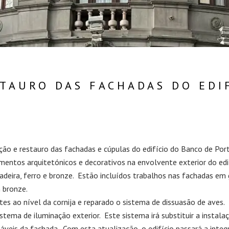
TAURO DAS FACHADAS DO EDI
ão e restauro das fachadas e cúpulas do edifício do Banco de Port
lementos arquitetónicos e decorativos na envolvente exterior do ed
adeira, ferro e bronze. Estão incluídos trabalhos nas fachadas em
m bronze.
es ao nível da cornija e reparado o sistema de dissuasão de aves.
ema de iluminação exterior. Este sistema irá substituir a instalaç
táveis da fachada. Com esta atualização, o edifício passará a int