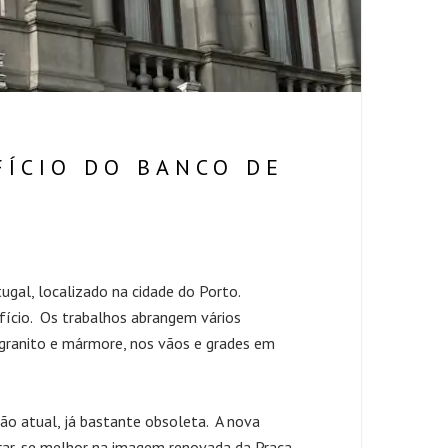
FÍCIO DO BANCO DE
ugal, localizado na cidade do Porto.
ifício. Os trabalhos abrangem vários
 granito e mármore, nos vãos e grades em
ão atual, já bastante obsoleta. A nova
egrar-se melhor na imagem renovada da Praça