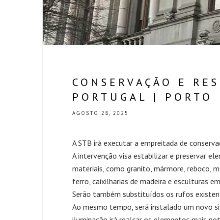
CONSERVAÇÃO E RES
PORTUGAL | PORTO
AGOSTO 28, 2025
A STB irá executar a empreitada de conservaç
A intervenção visa estabilizar e preservar e
materiais, como granito, mármore, reboco, m
ferro, caixilharias de madeira e esculturas e
Serão também substituídos os rufos existent
Ao mesmo tempo, será instalado um novo sist
iluminação irá realçar os elementos mais no